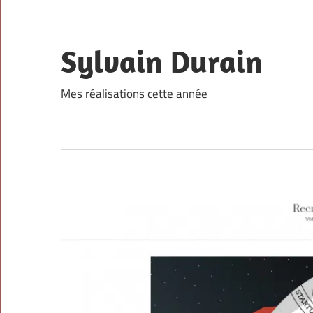
Skip
to
content
Sylvain Durain
Mes réalisations cette année