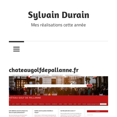
Skip
to
Sylvain Durain
content
Mes réalisations cette année
chateaugolfdepallanne.fr