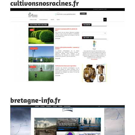
cultivonsnosracines.fr
bretagne-info.fr