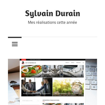
Skip
to
Sylvain Durain
content
Mes réalisations cette année