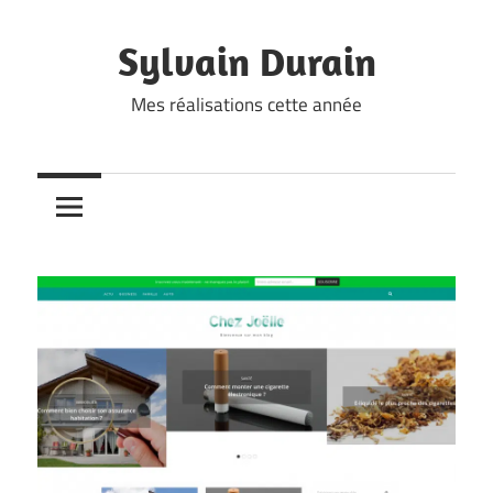
Skip
to
Sylvain Durain
content
Mes réalisations cette année