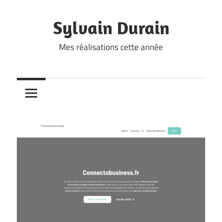
Skip
to
Sylvain Durain
content
Mes réalisations cette année