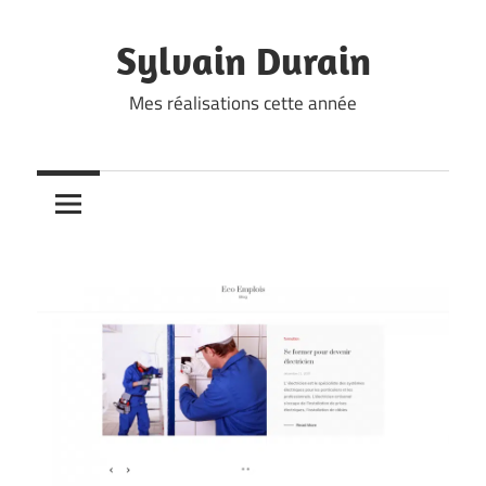
Skip
to
Sylvain Durain
content
Mes réalisations cette année