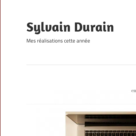
Skip
to
content
Sylvain Durain
Mes réalisations cette année