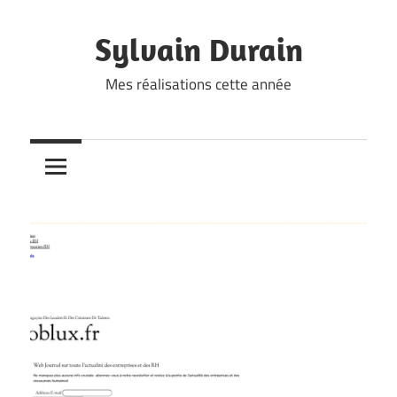
Skip
to
Sylvain Durain
content
Mes réalisations cette année