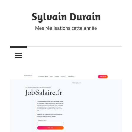
Skip
to
Sylvain Durain
content
Mes réalisations cette année