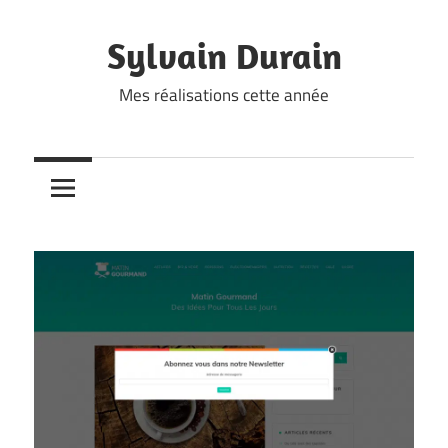
Skip
to
Sylvain Durain
content
Mes réalisations cette année