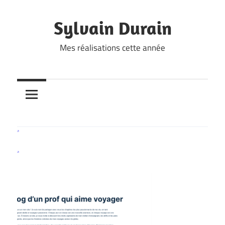
Skip
to
Sylvain Durain
content
Mes réalisations cette année