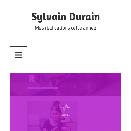
Skip
to
Sylvain Durain
content
Mes réalisations cette année